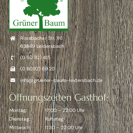
Rossbacher Str. 116
63849 Leidersbach
(0 60 92) 415
(0 6092) 69 20
info@gruener-baum-leidersbach.de
Öffnungszeiten Gasthof:
Montag:
17:00 – 22:00 Uhr
Dienstag:
Ruhetag
Mittwoch:
11:30 – 22:00 Uhr