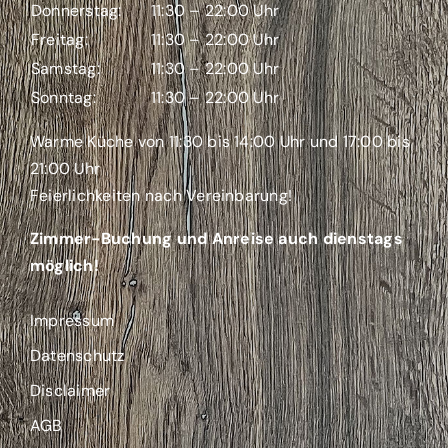
Donnerstag:
11:30 – 22:00 Uhr
Freitag:
11:30 – 22:00 Uhr
Samstag:
11:30 – 22:00 Uhr
Sonntag:
11:30 – 22:00 Uhr
Warme Küche von 11:30 bis 14:00 Uhr und 17:00 bis
21:00 Uhr
Feierlichkeiten nach Vereinbarung!
Zimmer-Buchung und Anreise auch dienstags
möglich!
Impressum
Datenschutz
Disclaimer
AGB