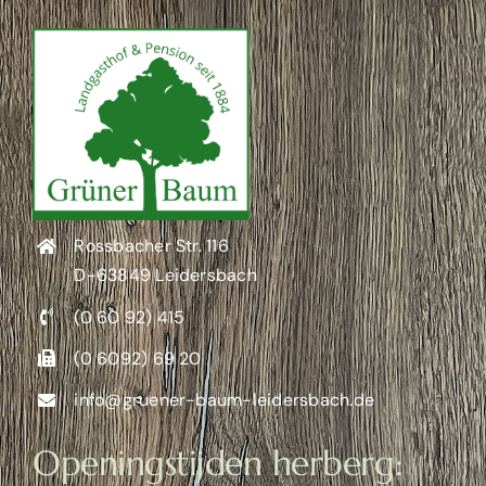
Rossbacher Str. 116
D-63849 Leidersbach
(0 60 92) 415
(0 6092) 69 20
info@gruener-baum-leidersbach.de
Openingstijden herberg: