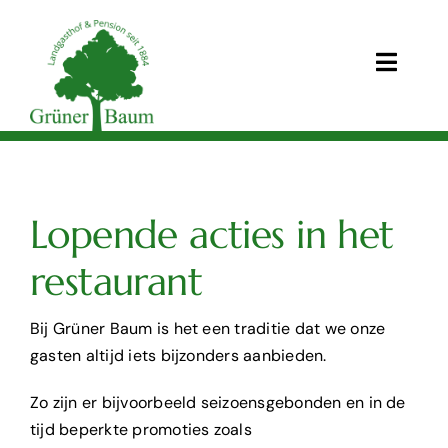
Skip
to
content
Toggle
Naviga
Startseite
Lopende acties in het
restaurant
News
Bij Grüner Baum is het een traditie dat we onze
Lopende acties
gasten altijd iets bijzonders aanbieden.
Restaurant
Zo zijn er bijvoorbeeld seizoensgebonden en in de
tijd beperkte promoties zoals