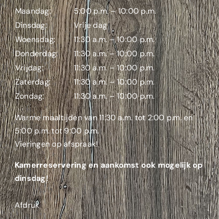
Maandag:
5:00 p.m. – 10:00 p.m.
Dinsdag:
Vrije dag
Woensdag:
11:30 a.m. – 10:00 p.m.
Donderdag:
11:30 a.m. – 10:00 p.m.
Vrijdag:
11:30 a.m. – 10:00 p.m.
Zaterdag:
11:30 a.m. – 10:00 p.m.
Zondag:
11:30 a.m. – 10:00 p.m.
Warme maaltijden van 11:30 a.m. tot 2:00 p.m. en
5:00 p.m. tot 9:00 p.m.
Vieringen op afspraak!
Kamerreservering en aankomst ook mogelijk op
dinsdag!
Afdruk