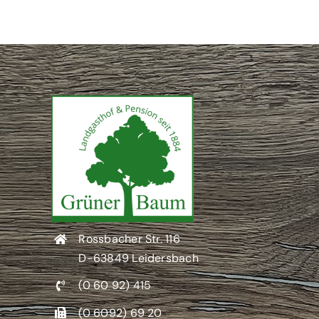
Rossbacher Str. 116
D-63849 Leidersbach
(0 60 92) 415
(0 6092) 69 20