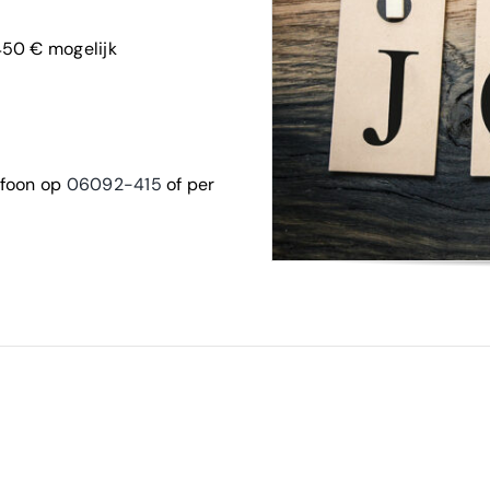
 450 € mogelijk
efoon op
06092-415
of per