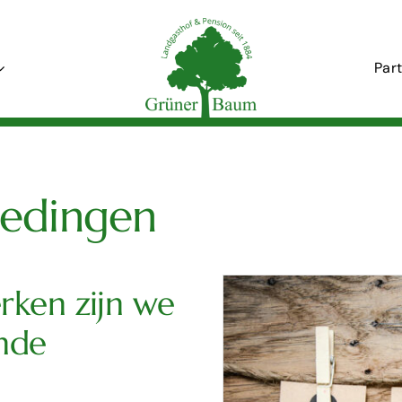
Par
iedingen
rken zijn we
nde