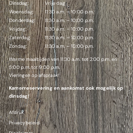
Dinsdag:
Vrije dag
Woensdag:
11:30 a.m. – 10:00 p.m.
Donderdag:
11:30 a.m. – 10:00 p.m.
Vrijdag:
11:30 a.m. – 10:00 p.m.
Zaterdag:
11:30 a.m. – 10:00 p.m.
Zondag:
11:30 a.m. – 10:00 p.m.
Warme maaltijden van 11:30 a.m. tot 2:00 p.m. en
5:00 p.m. tot 9:00 p.m.
Vieringen op afspraak!
Kamerreservering en aankomst ook mogelijk op
dinsdag!
Afdruk
Privacybeleid