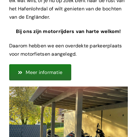
elk wat wils, of je nu op zoek bent naar de rust van
Kamers
het Hafenlohrdal of wilt genieten van de bochten
van de Engländer.
Partyservice
Bij ons zijn motorrijders van harte welkom!
Over ons
Daarom hebben we een overdekte parkeerplaats
voor motorfietsen aangelegd.
Contact
Meer informatie