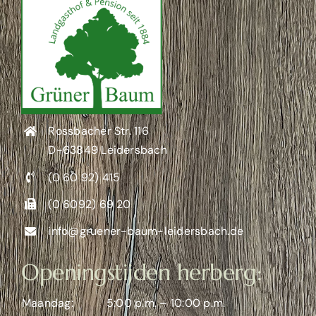
Rossbacher Str. 116
D-63849 Leidersbach
(0 60 92) 415
(0 6092) 69 20
info@gruener-baum-leidersbach.de
Openingstijden herberg:
Maandag:
5:00 p.m. – 10:00 p.m.