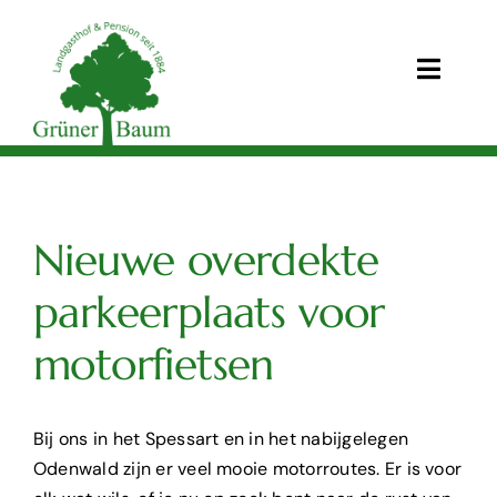
Skip
to
content
Toggle
Naviga
Startseite
Nieuwe overdekte
parkeerplaats voor
News
motorfietsen
Lopende acties
Bij ons in het Spessart en in het nabijgelegen
Restaurant
Odenwald zijn er veel mooie motorroutes. Er is voor